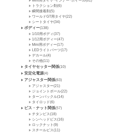
Mini用タイヤ･インナー･ホイール(61)
トラクション剤(6)
瞬間接着剤(5)
ワールドGT用タイヤ(22)
シートタイヤ(34)
ボディー
(138)
1/10用ボディ(37)
1/12用ボディー(47)
Mini用ボディー(17)
LEDライトパーツ(17)
デカール(4)
その他(11)
タイヤセッター関係
(10)
安定化電源
(4)
アジャスター関係
(63)
アジャスター(21)
ジョイントボール(22)
ターンバックル(14)
タイロッド(6)
ビス・ナット関係
(57)
チタンビス(18)
シンヘッドビス(16)
ロックナット(9)
スチールビス(11)