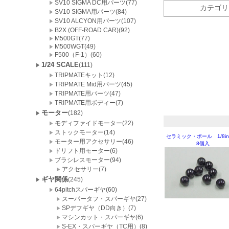
SV10 SIGMA DC用パーツ(77)
カテゴリ
SV10 SIGMA用パーツ(84)
SV10 ALCYON用パーツ(107)
B2X (OFF-ROAD CAR)(92)
M500GT(77)
M500WGT(49)
F500（F-1）(60)
1/24 SCALE
(111)
TRIPMATEキット(12)
TRIPMATE Mid用パーツ(45)
TRIPMATE用パーツ(47)
TRIPMATE用ボディー(7)
モーター
(182)
モディファイドモーター(22)
ストックモーター(14)
セラミック・ボール 1/8in
モーター用アクセサリー(46)
8個入
ドリフト用モーター(6)
ブラシレスモーター(94)
アクセサリー(7)
ギヤ関係
(245)
64pitchスパーギヤ(60)
スーパータフ・スパーギヤ(27)
SPデフギヤ（DD向き）(7)
マシンカット・スパーギヤ(6)
S-EX・スパーギヤ（TC用）(8)