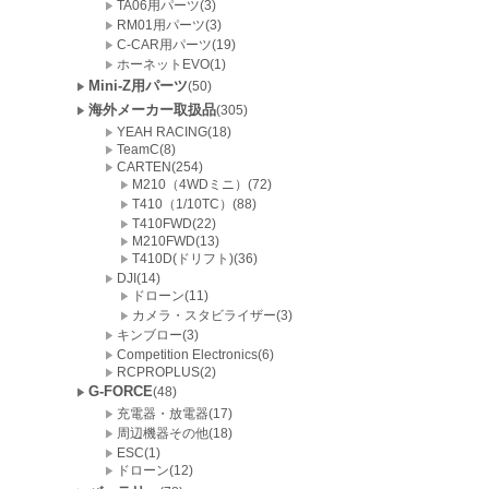
TA06用パーツ(3)
RM01用パーツ(3)
C-CAR用パーツ(19)
ホーネットEVO(1)
Mini-Z用パーツ
(50)
海外メーカー取扱品
(305)
YEAH RACING(18)
TeamC(8)
CARTEN(254)
M210（4WDミニ）(72)
T410（1/10TC）(88)
T410FWD(22)
M210FWD(13)
T410D(ドリフト)(36)
DJI(14)
ドローン(11)
カメラ・スタビライザー(3)
キンブロー(3)
Competition Electronics(6)
RCPROPLUS(2)
G-FORCE
(48)
充電器・放電器(17)
周辺機器その他(18)
ESC(1)
ドローン(12)