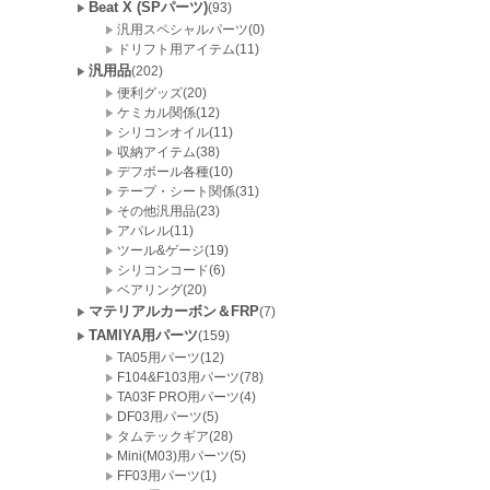
Beat X (SPパーツ)
(93)
汎用スペシャルパーツ(0)
ドリフト用アイテム(11)
汎用品
(202)
便利グッズ(20)
ケミカル関係(12)
シリコンオイル(11)
収納アイテム(38)
デフボール各種(10)
テープ・シート関係(31)
その他汎用品(23)
アパレル(11)
ツール&ゲージ(19)
シリコンコード(6)
ベアリング(20)
マテリアルカーボン＆FRP
(7)
TAMIYA用パーツ
(159)
TA05用パーツ(12)
F104&F103用パーツ(78)
TA03F PRO用パーツ(4)
DF03用パーツ(5)
タムテックギア(28)
Mini(M03)用パーツ(5)
FF03用パーツ(1)