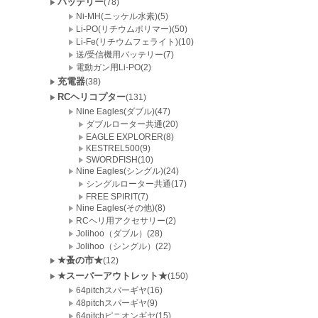
バッテリー
(78)
Ni-MH(ニッケル水素)(5)
Li-PO(リチウムポリマー)(50)
Li-Fe(リチウムフェライト)(10)
送/受信機用バッテリー(7)
電動ガン用Li-PO(2)
充電器
(38)
RCヘリコプター
(131)
Nine Eagles(ダブル)(47)
ダブルローター共通(20)
EAGLE EXPLORER(8)
KESTREL500(9)
SWORDFISH(10)
Nine Eagles(シングル)(24)
シングルローター共通(17)
FREE SPIRIT(7)
Nine Eagles(その他)(8)
RCヘリ用アクセサリー(2)
Jolihoo（ダブル）(28)
Jolihoo（シングル）(22)
★蚤の市★
(12)
★スーパーアウトレット★
(150)
64pitchスパーギヤ(16)
48pitchスパーギヤ(9)
64pitchピニオンギヤ(15)