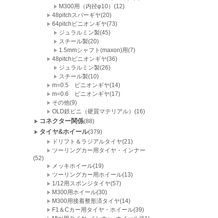
M300用（内径φ10）(12)
48pitchスパーギヤ(20)
64pitchピニオンギヤ(73)
ジュラルミン製(45)
スチール製(20)
1.5mmシャフト(maxon)用(7)
48pitchピニオンギヤ(36)
ジュラルミン製(26)
スチール製(10)
m=0.5 ピニオンギヤ(14)
m=0.6 ピニオンギヤ(17)
その他(9)
OLD鉄ピニ（硬質マテリアル）(16)
コネクター関係
(88)
タイヤ&ホイール
(379)
ドリフト＆ラジアルタイヤ(21)
ツーリングカー用タイヤ・インナー
(52)
メッキホイール(19)
ツーリングカー用ホイール(13)
1/12用スポンジタイヤ(57)
M300用ホイール(30)
M300用接着整形済タイヤ(14)
F1＆Cカー用タイヤ・ホイール(39)