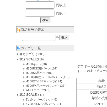
円以上
円以下
商品番号で表示
を
カテゴリ一覧
全カテゴリ
(3006)
1/12 SCALE
(719)
M300キット(30)
デフボール18個仕
M300RSX用パーツ(107)
す。これ1つでスー
M300SX用パーツ(83)
M300初期型～RSWのパーツ(115)
品番
M300GT＆SR用パーツ(174)
M300FX用パーツ(リンク)(133)
商品名
WOLF用パーツ(76)
DESCRIPT
1/10 SCALE
(647)
希望小売
SV10 シリーズキット(6)
JANコ
SV10 SIGMA2用パーツ(91)