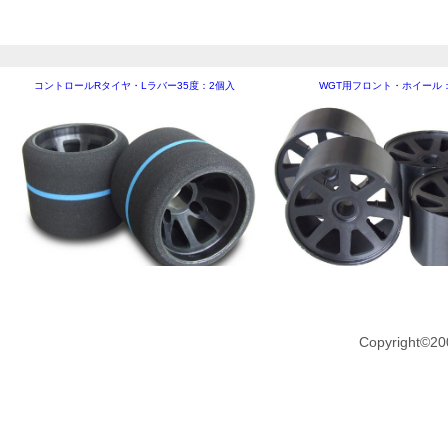
コントロールRタイヤ・Lラバー35度：2個入
WGT用フロント・ホイール
Copyright©20