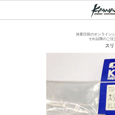
休業日前のオンラインシ
それ以降のご注
スリ