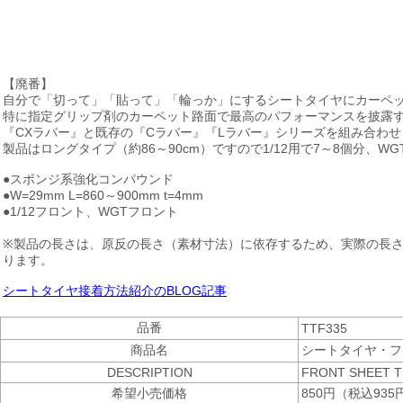
【廃番】
自分で「切って」「貼って」「輪っか」にするシートタイヤにカーペット
特に指定グリップ剤のカーペット路面で最高のパフォーマンスを披露
『CXラバー』と既存の『Cラバー』『Lラバー』シリーズを組み合わ
製品はロングタイプ（約86～90cm）ですので1/12用で7～8個分、
●スポンジ系強化コンパウンド
●W=29mm L=860～900mm t=4mm
●1/12フロント、WGTフロント
※製品の長さは、原反の長さ（素材寸法）に依存するため、実際の長
ります。
シートタイヤ接着方法紹介のBLOG記事
品番
TTF335
商品名
シートタイヤ・フ
DESCRIPTION
FRONT SHEET TI
希望小売価格
850円（税込935