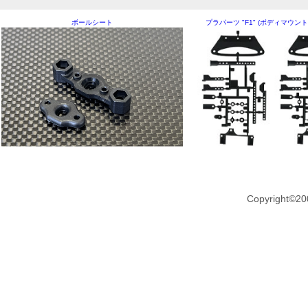
ボールシート
プラパーツ "F1" (ボディマウン
Copyright©20