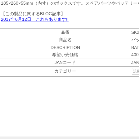
185×260×55mm（内寸）のボックスです。スペアパーツやバッテ
【この製品に関するBLOG記事】
2017年6月12日 これもあります!!
品番
SK
商品名
バ
DESCRIPTION
BAT
希望小売価格
40
JANコード
JAN
カテゴリー
汎