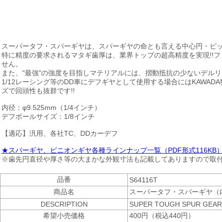
スーパータフ・スパーギヤは、スパーギヤの命とも言える中心円・ピ
特に精度の要求されるマタギ歯厚は、業界トップの超高精度を実現!!
せん。
また、"最強"の強度を目指しマテリアルには、摺動抵抗の少ないデル
1/12レーシング等のDD車にデフギヤとして使用する場合にはKAWA
ズで回頭性も抜群です!!
内径：φ9.525mm（1/4インチ）
デフボールサイズ：1/8インチ
【適応】汎用、各社TC、DDカーデフ
★スパーギヤ、ピニオンギヤ各種ラインナップ一覧（PDF形式116KB
※歯先円直径や厚さ等の大まかな外観寸法も記載してありますので取
品番
S64116T
商品名
スーパータフ・スパーギヤ（内径
DESCRIPTION
SUPER TOUGH SPUR GEAR (
希望小売価格
400円（税込440円）