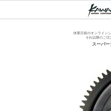
休業日前のオンラインシ
それ以降のご注
スーパータ