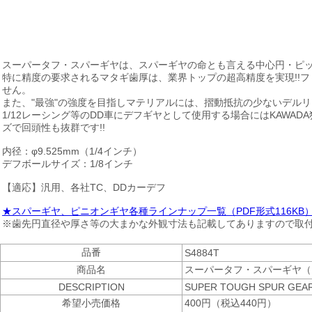
スーパータフ・スパーギヤは、スパーギヤの命とも言える中心円・ピ
特に精度の要求されるマタギ歯厚は、業界トップの超高精度を実現!!
せん。
また、"最強"の強度を目指しマテリアルには、摺動抵抗の少ないデル
1/12レーシング等のDD車にデフギヤとして使用する場合にはKAWA
ズで回頭性も抜群です!!
内径：φ9.525mm（1/4インチ）
デフボールサイズ：1/8インチ
【適応】汎用、各社TC、DDカーデフ
★スパーギヤ、ピニオンギヤ各種ラインナップ一覧（PDF形式116KB
※歯先円直径や厚さ等の大まかな外観寸法も記載してありますので取
品番
S4884T
商品名
スーパータフ・スパーギヤ（内径
DESCRIPTION
SUPER TOUGH SPUR GEAR (
希望小売価格
400円（税込440円）