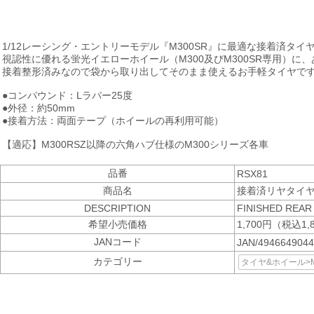
1/12レーシング・エントリーモデル『M300SR』に最適な接着済タイ
視認性に優れる蛍光イエローホイール（M300及びM300SR専用）
接着整形済みなので袋から取り出してそのまま使えるお手軽タイヤで
●コンパウンド：Lラバー25度
●外径：約50mm
●接着方法：両面テープ（ホイールの再利用可能）
【適応】M300RSZ以降の六角ハブ仕様のM300シリーズ各車
品番
RSX81
商品名
接着済リヤタイヤ
DESCRIPTION
FINISHED REAR 
希望小売価格
1,700円（税込1,
JANコード
JAN/494664904
カテゴリー
タイヤ&ホイール>