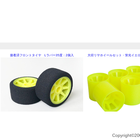
接着済フロントタイヤ Lラバー35度：2個入
大径リヤホイールセット・蛍光イエロ
Copyright©20