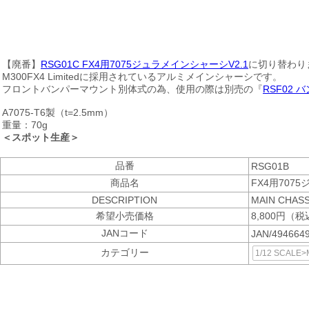
【廃番】
RSG01C FX4用7075ジュラメインシャーシV2.1
に切り替わり
M300FX4 Limitedに採用されているアルミメインシャーシです。
フロントバンパーマウント別体式の為、使用の際は別売の『
RSF02
A7075-T6製（t=2.5mm）
重量：70g
＜スポット生産＞
品番
RSG01B
商品名
FX4用707
DESCRIPTION
MAIN CHASS
希望小売価格
8,800円（税
JANコード
JAN/494664
カテゴリー
1/12 SCAL