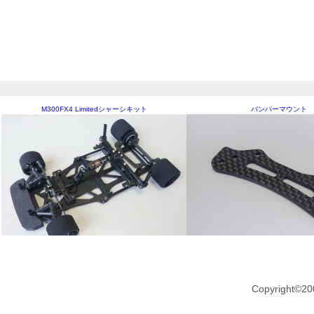
M300FX4 Limitedシャーシキット
バンパーマウント
Copyright©20