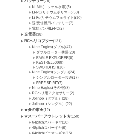
バッテリー
(78)
Ni-MH(ニッケル水素)(5)
Li-PO(リチウムポリマー)(50)
Li-Fe(リチウムフェライト)(10)
送/受信機用バッテリー(7)
電動ガン用Li-PO(2)
充電器
(38)
RCヘリコプター
(131)
Nine Eagles(ダブル)(47)
ダブルローター共通(20)
EAGLE EXPLORER(8)
KESTREL500(9)
SWORDFISH(10)
Nine Eagles(シングル)(24)
シングルローター共通(17)
FREE SPIRIT(7)
Nine Eagles(その他)(8)
RCヘリ用アクセサリー(2)
Jolihoo（ダブル）(28)
Jolihoo（シングル）(22)
★蚤の市★
(12)
★スーパーアウトレット★
(150)
64pitchスパーギヤ(16)
48pitchスパーギヤ(9)
64pitchピニオンギヤ(15)