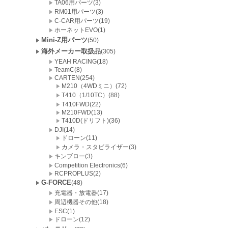
TA06用パーツ(3)
RM01用パーツ(3)
C-CAR用パーツ(19)
ホーネットEVO(1)
Mini-Z用パーツ
(50)
海外メーカー取扱品
(305)
YEAH RACING(18)
TeamC(8)
CARTEN(254)
M210（4WDミニ）(72)
T410（1/10TC）(88)
T410FWD(22)
M210FWD(13)
T410D(ドリフト)(36)
DJI(14)
ドローン(11)
カメラ・スタビライザー(3)
キンブロー(3)
Competition Electronics(6)
RCPROPLUS(2)
G-FORCE
(48)
充電器・放電器(17)
周辺機器その他(18)
ESC(1)
ドローン(12)