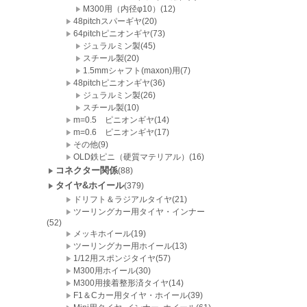
M300用（内径φ10）(12)
48pitchスパーギヤ(20)
64pitchピニオンギヤ(73)
ジュラルミン製(45)
スチール製(20)
1.5mmシャフト(maxon)用(7)
48pitchピニオンギヤ(36)
ジュラルミン製(26)
スチール製(10)
m=0.5 ピニオンギヤ(14)
m=0.6 ピニオンギヤ(17)
その他(9)
OLD鉄ピニ（硬質マテリアル）(16)
コネクター関係
(88)
タイヤ&ホイール
(379)
ドリフト＆ラジアルタイヤ(21)
ツーリングカー用タイヤ・インナー
(52)
メッキホイール(19)
ツーリングカー用ホイール(13)
1/12用スポンジタイヤ(57)
M300用ホイール(30)
M300用接着整形済タイヤ(14)
F1＆Cカー用タイヤ・ホイール(39)