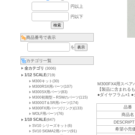
円以上
円以下
商品番号で表示
を
カテゴリ一覧
全カテゴリ
(3006)
1/12 SCALE
(719)
M300キット(30)
M300FX4用スペ
M300RSX用パーツ(107)
【製品に含まれる
M300SX用パーツ(83)
●ダイヤフラム×1 ●
M300初期型～RSWのパーツ(115)
M300GT＆SR用パーツ(174)
品番
M300FX用パーツ(リンク)(133)
WOLF用パーツ(76)
商品名
1/10 SCALE
(647)
DESCRIPT
SV10 シリーズキット(6)
希望小売
SV10 SIGMA2用パーツ(91)