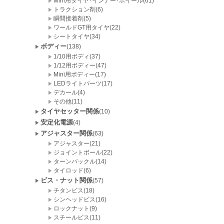
Mini用タイヤ･インナー･ホイール(61)
トラクション剤(6)
瞬間接着剤(5)
ワールドGT用タイヤ(22)
シートタイヤ(34)
ボディー
(138)
1/10用ボディ(37)
1/12用ボディー(47)
Mini用ボディー(17)
LEDライトパーツ(17)
デカール(4)
その他(11)
タイヤセッター関係
(10)
安定化電源
(4)
アジャスター関係
(63)
アジャスター(21)
ジョイントボール(22)
ターンバックル(14)
タイロッド(6)
ビス・ナット関係
(57)
チタンビス(18)
シンヘッドビス(16)
ロックナット(9)
スチールビス(11)