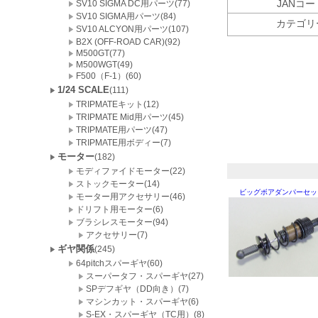
JANコー
SV10 SIGMA DC用パーツ(77)
SV10 SIGMA用パーツ(84)
カテゴリ
SV10 ALCYON用パーツ(107)
B2X (OFF-ROAD CAR)(92)
M500GT(77)
M500WGT(49)
F500（F-1）(60)
1/24 SCALE
(111)
TRIPMATEキット(12)
TRIPMATE Mid用パーツ(45)
TRIPMATE用パーツ(47)
TRIPMATE用ボディー(7)
モーター
(182)
モディファイドモーター(22)
ストックモーター(14)
ビッグボアダンパーセッ
モーター用アクセサリー(46)
ドリフト用モーター(6)
ブラシレスモーター(94)
アクセサリー(7)
ギヤ関係
(245)
64pitchスパーギヤ(60)
スーパータフ・スパーギヤ(27)
SPデフギヤ（DD向き）(7)
マシンカット・スパーギヤ(6)
S-EX・スパーギヤ（TC用）(8)