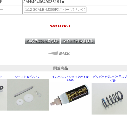
ド
JAN/4946649036191◆
ー
1/12 SCALE>M300FX用パーツ(リンク)
関連商品
ト
シャフト＆ピストン
インパルス・ショックオイル
ビッグボアダンパー用スプ
#400
グ青