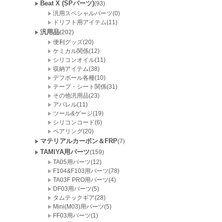
Beat X (SPパーツ)
(93)
汎用スペシャルパーツ(0)
ドリフト用アイテム(11)
汎用品
(202)
便利グッズ(20)
ケミカル関係(12)
シリコンオイル(11)
収納アイテム(38)
デフボール各種(10)
テープ・シート関係(31)
その他汎用品(23)
アパレル(11)
ツール&ゲージ(19)
シリコンコード(6)
ベアリング(20)
マテリアルカーボン＆FRP
(7)
TAMIYA用パーツ
(159)
TA05用パーツ(12)
F104&F103用パーツ(78)
TA03F PRO用パーツ(4)
DF03用パーツ(5)
タムテックギア(28)
Mini(M03)用パーツ(5)
FF03用パーツ(1)