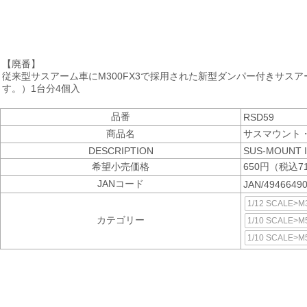
【廃番】
従来型サスアーム車にM300FX3で採用された新型ダンパー付きサスア
す。）1台分4個入
品番
RSD59
商品名
サスマウント・
DESCRIPTION
SUS-MOUNT 
希望小売価格
650円（税込7
JANコード
JAN/4946649
1/12 SCALE
カテゴリー
1/10 SCALE>M
1/10 SCALE>