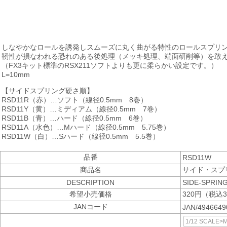
しなやかなロールを誘発しスムーズに丸く曲がる特性のロールスプリ
靭性が損なわれる恐れのある後処理（メッキ処理、端面研削等）を敢
（FX3キット標準のRSX211ソフトよりも更に柔らかい設定です。）
L=10mm
【サイドスプリング硬さ順】
RSD11R（赤）…ソフト（線径0.5mm 8巻）
RSD11Y（黄）…ミディアム（線径0.5mm 7巻）
RSD11B（青）…ハード（線径0.5mm 6巻）
RSD11A（水色）…Mハード（線径0.5mm 5.75巻）
RSD11W（白）…Sハード（線径0.5mm 5.5巻）
品番
RSD11W
商品名
サイド・スプ
DESCRIPTION
SIDE-SPRIN
希望小売価格
320円（税込3
JANコード
JAN/494664
1/12 SCALE