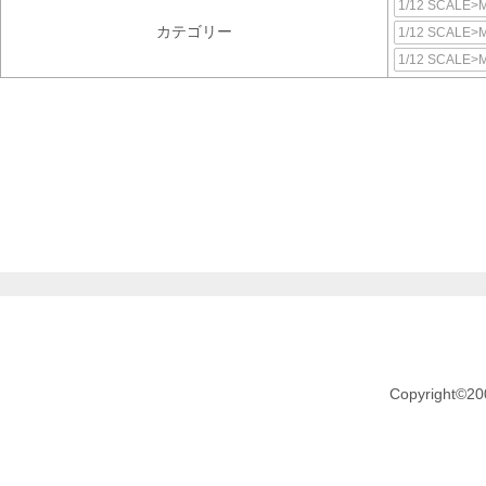
1/12 SCAL
カテゴリー
1/12 SCAL
1/12 SCALE
Copyright©20