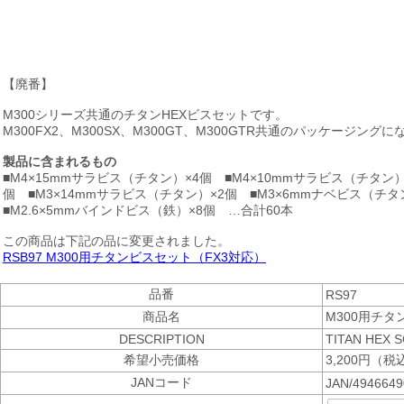
【廃番】
M300シリーズ共通のチタンHEXビスセットです。
M300FX2、M300SX、M300GT、M300GTR共通のパッケージング
製品に含まれるもの
■M4×15mmサラビス（チタン）×4個 ■M4×10mmサラビス（チタン）
個 ■M3×14mmサラビス（チタン）×2個 ■M3×6mmナベビス（チタン
■M2.6×5mmバインドビス（鉄）×8個 …合計60本
この商品は下記の品に変更されました。
RSB97 M300用チタンビスセット（FX3対応）
品番
RS97
商品名
M300用チタ
DESCRIPTION
TITAN HEX 
希望小売価格
3,200円（税
JANコード
JAN/494664