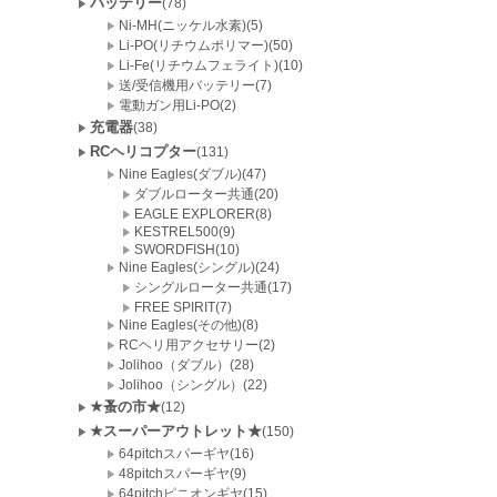
バッテリー
(78)
Ni-MH(ニッケル水素)(5)
Li-PO(リチウムポリマー)(50)
Li-Fe(リチウムフェライト)(10)
送/受信機用バッテリー(7)
電動ガン用Li-PO(2)
充電器
(38)
RCヘリコプター
(131)
Nine Eagles(ダブル)(47)
ダブルローター共通(20)
EAGLE EXPLORER(8)
KESTREL500(9)
SWORDFISH(10)
Nine Eagles(シングル)(24)
シングルローター共通(17)
FREE SPIRIT(7)
Nine Eagles(その他)(8)
RCヘリ用アクセサリー(2)
Jolihoo（ダブル）(28)
Jolihoo（シングル）(22)
★蚤の市★
(12)
★スーパーアウトレット★
(150)
64pitchスパーギヤ(16)
48pitchスパーギヤ(9)
64pitchピニオンギヤ(15)