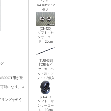
ング
300GT用が登
が可能になり、ス
アリングを使う