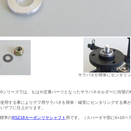
サラバネが簡単にセンタリ
M300シリーズでは、もはや定番パーツとなったサラバネホルダーに待望のM
を使用する事によりデフ用サラバネを簡単・確実にセンタリングする事
くいデフに仕上がります。
X標準の
RSZ18カーボンリヤシャフト
用です。（スパーギヤ部に6×10ベ