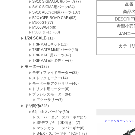
SV10 SIGMA DC用パーツ(77)
品番
SV10 SIGMA用パーツ(84)
商品
SV10 ALCYON用パーツ(107)
B2X (OFF-ROAD CAR)(92)
DESCRIP
M500GT(77)
希望小売
M500WGT(49)
F500（F-1）(60)
JANコ
1/24 SCALE
(111)
TRIPMATEキット(12)
カテゴ
TRIPMATE Mid用パーツ(45)
TRIPMATE用パーツ(47)
TRIPMATE用ボディー(7)
モーター
(182)
モディファイドモーター(22)
ストックモーター(14)
モーター用アクセサリー(46)
ドリフト用モーター(6)
ブラシレスモーター(94)
アクセサリー(7)
ギヤ関係
(245)
64pitchスパーギヤ(60)
スーパータフ・スパーギヤ(27)
カーボンリヤシャフト
SPデフギヤ（DD向き）(7)
マシンカット・スパーギヤ(6)
S-EX・スパーギヤ（TC用）(8)