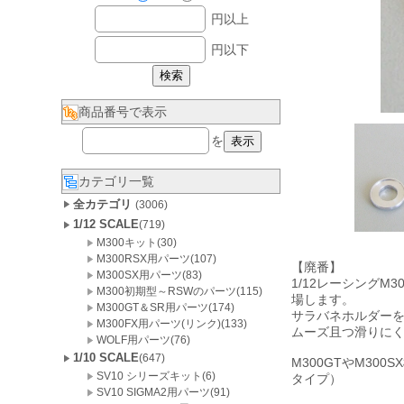
円以上
円以下
商品番号で表示
を
カテゴリ一覧
全カテゴリ
(3006)
1/12 SCALE
(719)
M300キット(30)
M300RSX用パーツ(107)
【廃番】
M300SX用パーツ(83)
1/12レーシング
M300初期型～RSWのパーツ(115)
場します。
M300GT＆SR用パーツ(174)
サラバネホルダー
M300FX用パーツ(リンク)(133)
ムーズ且つ滑りに
WOLF用パーツ(76)
1/10 SCALE
(647)
M300GTやM300S
SV10 シリーズキット(6)
タイプ）
SV10 SIGMA2用パーツ(91)