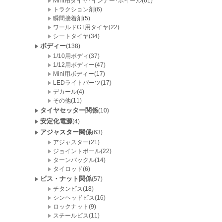
Mini用タイヤ･インナー･ホイール(61)
トラクション剤(6)
瞬間接着剤(5)
ワールドGT用タイヤ(22)
シートタイヤ(34)
ボディー
(138)
1/10用ボディ(37)
1/12用ボディー(47)
Mini用ボディー(17)
LEDライトパーツ(17)
デカール(4)
その他(11)
タイヤセッター関係
(10)
安定化電源
(4)
アジャスター関係
(63)
アジャスター(21)
ジョイントボール(22)
ターンバックル(14)
タイロッド(6)
ビス・ナット関係
(57)
チタンビス(18)
シンヘッドビス(16)
ロックナット(9)
スチールビス(11)