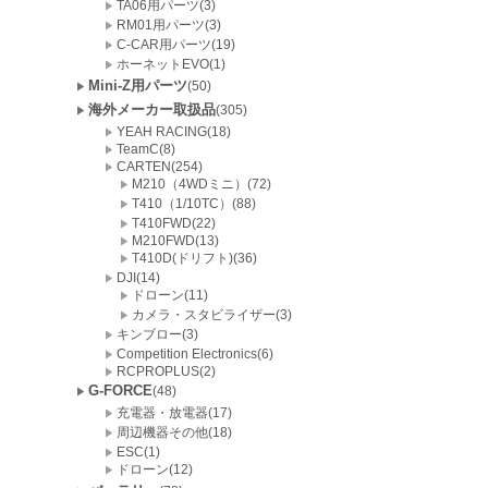
TA06用パーツ(3)
RM01用パーツ(3)
C-CAR用パーツ(19)
ホーネットEVO(1)
Mini-Z用パーツ
(50)
海外メーカー取扱品
(305)
YEAH RACING(18)
TeamC(8)
CARTEN(254)
M210（4WDミニ）(72)
T410（1/10TC）(88)
T410FWD(22)
M210FWD(13)
T410D(ドリフト)(36)
DJI(14)
ドローン(11)
カメラ・スタビライザー(3)
キンブロー(3)
Competition Electronics(6)
RCPROPLUS(2)
G-FORCE
(48)
充電器・放電器(17)
周辺機器その他(18)
ESC(1)
ドローン(12)