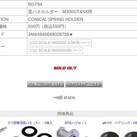
RGT94
名
皿バネホルダー M300GT&SX用
TION
CONICAL SPRING HOLDER
価格
500円（税込550円）
ード
JAN/4946649028738★
1/12 SCALE>M300GT＆SR用パーツ
リー
1/12 SCALE>M300SX用パーツ
関連商品
デフ調整用皿バネ（Ｓ）：4個入
SP右ハブセット
φ6×10 ベアリング：2