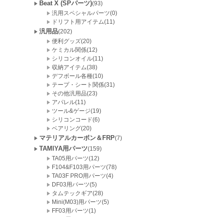
Beat X (SPパーツ)
(93)
汎用スペシャルパーツ(0)
ドリフト用アイテム(11)
汎用品
(202)
便利グッズ(20)
ケミカル関係(12)
シリコンオイル(11)
収納アイテム(38)
デフボール各種(10)
テープ・シート関係(31)
その他汎用品(23)
アパレル(11)
ツール&ゲージ(19)
シリコンコード(6)
ベアリング(20)
マテリアルカーボン＆FRP
(7)
TAMIYA用パーツ
(159)
TA05用パーツ(12)
F104&F103用パーツ(78)
TA03F PRO用パーツ(4)
DF03用パーツ(5)
タムテックギア(28)
Mini(M03)用パーツ(5)
FF03用パーツ(1)