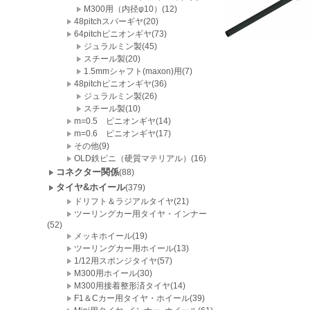
M300用（内径φ10）(12)
48pitchスパーギヤ(20)
64pitchピニオンギヤ(73)
ジュラルミン製(45)
スチール製(20)
1.5mmシャフト(maxon)用(7)
48pitchピニオンギヤ(36)
ジュラルミン製(26)
スチール製(10)
m=0.5 ピニオンギヤ(14)
m=0.6 ピニオンギヤ(17)
その他(9)
OLD鉄ピニ（硬質マテリアル）(16)
コネクター関係
(88)
タイヤ&ホイール
(379)
ドリフト＆ラジアルタイヤ(21)
ツーリングカー用タイヤ・インナー
(52)
メッキホイール(19)
ツーリングカー用ホイール(13)
1/12用スポンジタイヤ(57)
M300用ホイール(30)
M300用接着整形済タイヤ(14)
F1＆Cカー用タイヤ・ホイール(39)