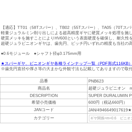
【適応】TT01（58Tスパー）、TB02（55Tスパー）、TA05（70Tス
軽量ジュラルミン削り出しによる超高精度ギヤに硬質メッキ処理を施した
硬質メッキを施すことによりHV600という表面硬度を確保し、耐久性
超硬ジュラピニオンギヤは、歯先円、ピッチ円いずれの精度も当社の高
●0.6モジュール ●シャフト径φ3.175mm用
★スパーギヤ、ピニオンギヤ各種ラインナップ一覧（PDF形式116KB
※歯先円直径や厚さ等の大まかな外観寸法も記載してありますので取
品番
PNB623
商品名
超硬ジュラピニオン m=
DESCRIPTION
SUPER DURALUMIN PI
希望小売価格
600円（税込660円）
JANコード
JAN/4946649017619★
カテゴリー
ギヤ関係>m=0.6 ピニ