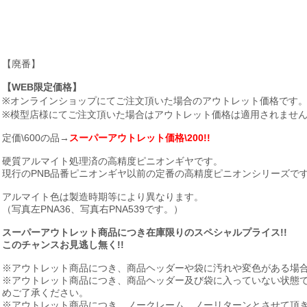
【廃番】
【WEB限定価格】
※オンラインショップにてご注文頂いた場合のアウトレット価格です
※模型店様にてご注文頂いた場合はアウトレット価格は適用されませ
定価\600の品→
スーパーアウトレット価格\200!!
硬質アルマイト処理済の高精度ピニオンギヤです。
現行のPNB品番ピニオンギヤ以前の定番の高精度ピニオンシリーズで
アルマイト色は製造時期等により異なります。
（写真左PNA36、写真右PNA539です。）
スーパーアウトレット商品につき在庫限りのスペシャルプライス!!
このチャンスお見逃し無く!!
※アウトレット商品につき、商品ヘッダーや袋に汚れや変色がある場
※アウトレット商品につき、商品ヘッダー及び袋に入っていない状態
めご了承ください。
※アウトレット商品につき、ノークレーム、ノーリターンとさせて頂