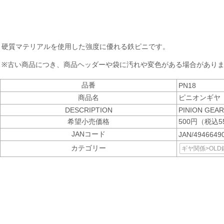
硬質マテリアルを使用した強度に優れる鉄ピニです。
※古い商品につき、商品ヘッダーや袋に汚れや変色がある場合があり
品番
PN18
商品名
ピニオンギヤ m
DESCRIPTION
PINION GEAR
希望小売価格
500円（税込5
JANコード
JAN/4946649
カテゴリー
ギヤ関係>OL