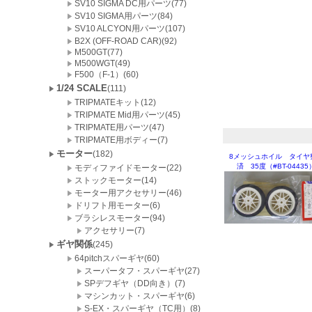
SV10 SIGMA DC用パーツ(77)
SV10 SIGMA用パーツ(84)
SV10 ALCYON用パーツ(107)
B2X (OFF-ROAD CAR)(92)
M500GT(77)
M500WGT(49)
F500（F-1）(60)
1/24 SCALE
(111)
TRIPMATEキット(12)
TRIPMATE Mid用パーツ(45)
TRIPMATE用パーツ(47)
TRIPMATE用ボディー(7)
モーター
(182)
8メッシュホイル タイヤ
済 35度（#BT-04435
モディファイドモーター(22)
ストックモーター(14)
モーター用アクセサリー(46)
ドリフト用モーター(6)
ブラシレスモーター(94)
アクセサリー(7)
ギヤ関係
(245)
64pitchスパーギヤ(60)
スーパータフ・スパーギヤ(27)
SPデフギヤ（DD向き）(7)
マシンカット・スパーギヤ(6)
S-EX・スパーギヤ（TC用）(8)