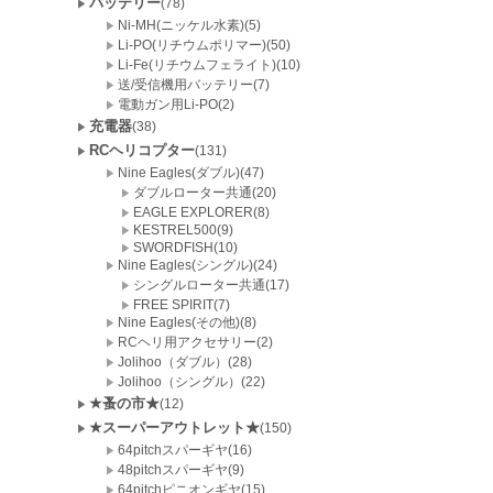
バッテリー
(78)
Ni-MH(ニッケル水素)(5)
Li-PO(リチウムポリマー)(50)
Li-Fe(リチウムフェライト)(10)
送/受信機用バッテリー(7)
電動ガン用Li-PO(2)
充電器
(38)
RCヘリコプター
(131)
Nine Eagles(ダブル)(47)
ダブルローター共通(20)
EAGLE EXPLORER(8)
KESTREL500(9)
SWORDFISH(10)
Nine Eagles(シングル)(24)
シングルローター共通(17)
FREE SPIRIT(7)
Nine Eagles(その他)(8)
RCヘリ用アクセサリー(2)
Jolihoo（ダブル）(28)
Jolihoo（シングル）(22)
★蚤の市★
(12)
★スーパーアウトレット★
(150)
64pitchスパーギヤ(16)
48pitchスパーギヤ(9)
64pitchピニオンギヤ(15)