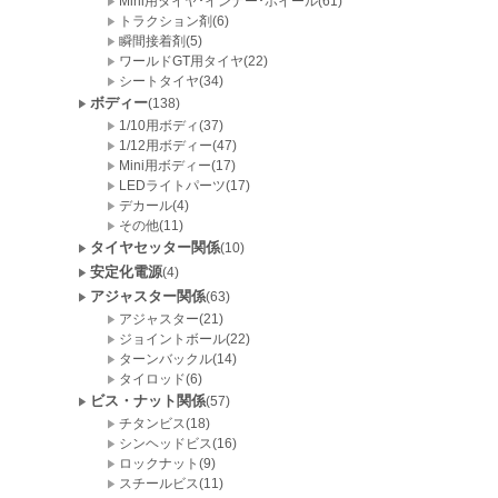
Mini用タイヤ･インナー･ホイール(61)
トラクション剤(6)
瞬間接着剤(5)
ワールドGT用タイヤ(22)
シートタイヤ(34)
ボディー
(138)
1/10用ボディ(37)
1/12用ボディー(47)
Mini用ボディー(17)
LEDライトパーツ(17)
デカール(4)
その他(11)
タイヤセッター関係
(10)
安定化電源
(4)
アジャスター関係
(63)
アジャスター(21)
ジョイントボール(22)
ターンバックル(14)
タイロッド(6)
ビス・ナット関係
(57)
チタンビス(18)
シンヘッドビス(16)
ロックナット(9)
スチールビス(11)