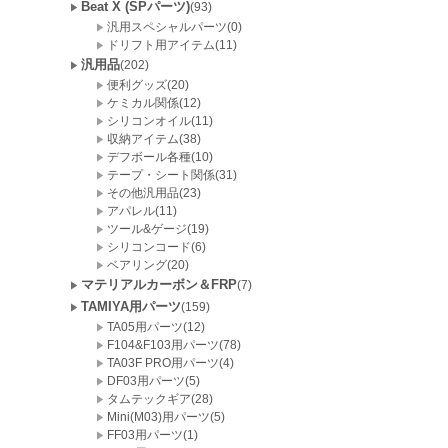
Beat X (SPパーツ)
(93)
汎用スペシャルパーツ(0)
ドリフト用アイテム(11)
汎用品
(202)
便利グッズ(20)
ケミカル関係(12)
シリコンオイル(11)
収納アイテム(38)
デフボール各種(10)
テープ・シート関係(31)
その他汎用品(23)
アパレル(11)
ツール&ゲージ(19)
シリコンコード(6)
ベアリング(20)
マテリアルカーボン＆FRP
(7)
TAMIYA用パーツ
(159)
TA05用パーツ(12)
F104&F103用パーツ(78)
TA03F PRO用パーツ(4)
DF03用パーツ(5)
タムテックギア(28)
Mini(M03)用パーツ(5)
FF03用パーツ(1)