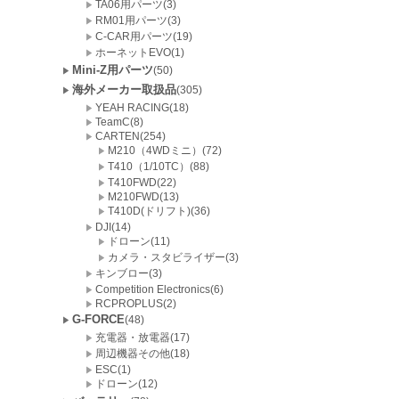
TA06用パーツ(3)
RM01用パーツ(3)
C-CAR用パーツ(19)
ホーネットEVO(1)
Mini-Z用パーツ
(50)
海外メーカー取扱品
(305)
YEAH RACING(18)
TeamC(8)
CARTEN(254)
M210（4WDミニ）(72)
T410（1/10TC）(88)
T410FWD(22)
M210FWD(13)
T410D(ドリフト)(36)
DJI(14)
ドローン(11)
カメラ・スタビライザー(3)
キンブロー(3)
Competition Electronics(6)
RCPROPLUS(2)
G-FORCE
(48)
充電器・放電器(17)
周辺機器その他(18)
ESC(1)
ドローン(12)