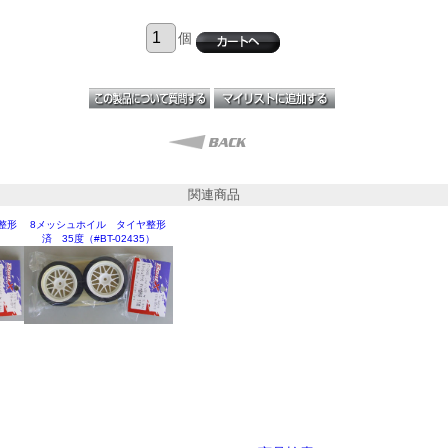
個
関連商品
整形
8メッシュホイル タイヤ整形
）
済 35度（#BT-02435）