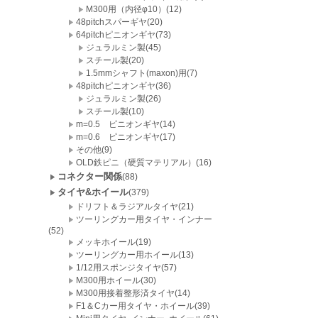
M300用（内径φ10）(12)
48pitchスパーギヤ(20)
64pitchピニオンギヤ(73)
ジュラルミン製(45)
スチール製(20)
1.5mmシャフト(maxon)用(7)
48pitchピニオンギヤ(36)
ジュラルミン製(26)
スチール製(10)
m=0.5 ピニオンギヤ(14)
m=0.6 ピニオンギヤ(17)
その他(9)
OLD鉄ピニ（硬質マテリアル）(16)
コネクター関係
(88)
タイヤ&ホイール
(379)
ドリフト＆ラジアルタイヤ(21)
ツーリングカー用タイヤ・インナー
(52)
メッキホイール(19)
ツーリングカー用ホイール(13)
1/12用スポンジタイヤ(57)
M300用ホイール(30)
M300用接着整形済タイヤ(14)
F1＆Cカー用タイヤ・ホイール(39)