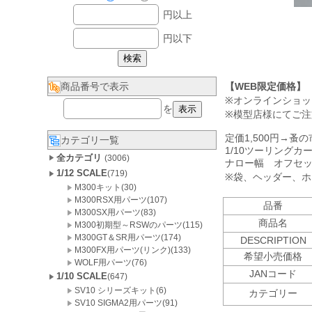
円以上
円以下
【WEB限定価格】
商品番号で表示
※オンラインショ
を
※模型店様にてご
定価1,500円→蚤の
カテゴリ一覧
1/10ツーリング
全カテゴリ
(3006)
ナロー幅 オフセッ
1/12 SCALE
(719)
※袋、ヘッダー、
M300キット(30)
M300RSX用パーツ(107)
品番
M300SX用パーツ(83)
商品名
M300初期型～RSWのパーツ(115)
M300GT＆SR用パーツ(174)
DESCRIPTION
M300FX用パーツ(リンク)(133)
希望小売価格
WOLF用パーツ(76)
JANコード
1/10 SCALE
(647)
SV10 シリーズキット(6)
カテゴリー
SV10 SIGMA2用パーツ(91)