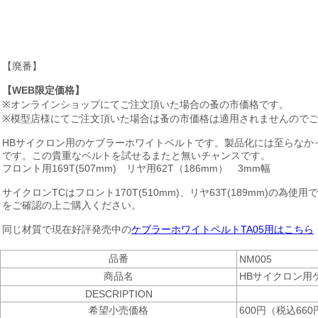
【廃番】
【WEB限定価格】
※オンラインショップにてご注文頂いた場合の蚤の市価格です。
※模型店様にてご注文頂いた場合は蚤の市価格は適用されませんので
HBサイクロン用のケブラーホワイトベルトです。製品化には至らなかっ
です。この貴重なベルトを試せるまたと無いチャンスです。
フロント用169T(507mm) リヤ用62T（186mm） 3mm幅
サイクロンTCはフロント170T(510mm)、リヤ63T(189mm
をご確認の上ご購入ください。
同じ材質で現在好評発売中の
ケブラーホワイトベルトTA05用はこちら
品番
NM005
商品名
HBサイクロン用
DESCRIPTION
希望小売価格
600円（税込660