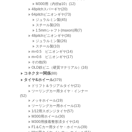
M300用（内径φ10）(12)
48pitchスパーギヤ(20)
64pitchピニオンギヤ(73)
ジュラルミン製(45)
スチール製(20)
1.5mmシャフト(maxon)用(7)
48pitchピニオンギヤ(36)
ジュラルミン製(26)
スチール製(10)
m=0.5 ピニオンギヤ(14)
m=0.6 ピニオンギヤ(17)
その他(9)
OLD鉄ピニ（硬質マテリアル）(16)
コネクター関係
(88)
タイヤ&ホイール
(379)
ドリフト＆ラジアルタイヤ(21)
ツーリングカー用タイヤ・インナー
(52)
メッキホイール(19)
ツーリングカー用ホイール(13)
1/12用スポンジタイヤ(57)
M300用ホイール(30)
M300用接着整形済タイヤ(14)
F1＆Cカー用タイヤ・ホイール(39)