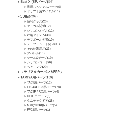
Beat X (SPパーツ)
(93)
汎用スペシャルパーツ(0)
ドリフト用アイテム(11)
汎用品
(202)
便利グッズ(20)
ケミカル関係(12)
シリコンオイル(11)
収納アイテム(38)
デフボール各種(10)
テープ・シート関係(31)
その他汎用品(23)
アパレル(11)
ツール&ゲージ(19)
シリコンコード(6)
ベアリング(20)
マテリアルカーボン＆FRP
(7)
TAMIYA用パーツ
(159)
TA05用パーツ(12)
F104&F103用パーツ(78)
TA03F PRO用パーツ(4)
DF03用パーツ(5)
タムテックギア(28)
Mini(M03)用パーツ(5)
FF03用パーツ(1)