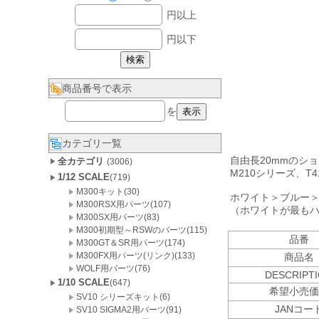
円以上
円以下
商品番号で表示
を
カテゴリ一覧
自由長20mmのシ
全カテゴリ
(3006)
M210シリーズ、T
1/12 SCALE
(719)
M300キット(30)
ホワイト＞ブルー
M300RSX用パーツ(107)
（ホワイトが最も
M300SX用パーツ(83)
M300初期型～RSWのパーツ(115)
品番
M300GT＆SR用パーツ(174)
M300FX用パーツ(リンク)(133)
商品名
WOLF用パーツ(76)
DESCRIPT
1/10 SCALE
(647)
希望小売価
SV10 シリーズキット(6)
JANコー
SV10 SIGMA2用パーツ(91)