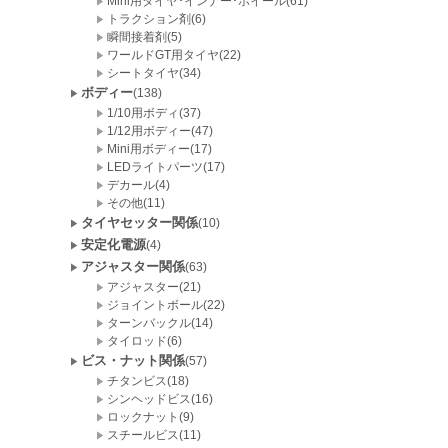
Mini用タイヤ･インナー･ホイール(61)
トラクション剤(6)
瞬間接着剤(5)
ワールドGT用タイヤ(22)
シートタイヤ(34)
ボディー
(138)
1/10用ボディ(37)
1/12用ボディー(47)
Mini用ボディー(17)
LEDライトパーツ(17)
デカール(4)
その他(11)
タイヤセッター関係
(10)
安定化電源
(4)
アジャスター関係
(63)
アジャスター(21)
ジョイントボール(22)
ターンバックル(14)
タイロッド(6)
ビス・ナット関係
(57)
チタンビス(18)
シンヘッドビス(16)
ロックナット(9)
スチールビス(11)