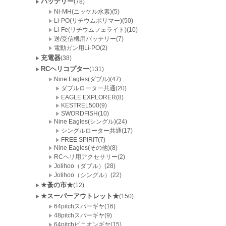
バッテリー
(78)
Ni-MH(ニッケル水素)(5)
Li-PO(リチウムポリマー)(50)
Li-Fe(リチウムフェライト)(10)
送/受信機用バッテリー(7)
電動ガン用Li-PO(2)
充電器
(38)
RCヘリコプター
(131)
Nine Eagles(ダブル)(47)
ダブルローター共通(20)
EAGLE EXPLORER(8)
KESTREL500(9)
SWORDFISH(10)
Nine Eagles(シングル)(24)
シングルローター共通(17)
FREE SPIRIT(7)
Nine Eagles(その他)(8)
RCヘリ用アクセサリー(2)
Jolihoo（ダブル）(28)
Jolihoo（シングル）(22)
★蚤の市★
(12)
★スーパーアウトレット★
(150)
64pitchスパーギヤ(16)
48pitchスパーギヤ(9)
64pitchピニオンギヤ(15)