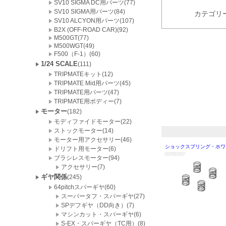
SV10 SIGMA DC用パーツ(77)
SV10 SIGMA用パーツ(84)
カテゴリ
SV10 ALCYON用パーツ(107)
B2X (OFF-ROAD CAR)(92)
M500GT(77)
M500WGT(49)
F500（F-1）(60)
1/24 SCALE
(111)
TRIPMATEキット(12)
TRIPMATE Mid用パーツ(45)
TRIPMATE用パーツ(47)
TRIPMATE用ボディー(7)
モーター
(182)
モディファイドモーター(22)
ストックモーター(14)
モーター用アクセサリー(46)
ショックスプリング・ホワ
ドリフト用モーター(6)
ブラシレスモーター(94)
アクセサリー(7)
ギヤ関係
(245)
64pitchスパーギヤ(60)
スーパータフ・スパーギヤ(27)
SPデフギヤ（DD向き）(7)
マシンカット・スパーギヤ(6)
S-EX・スパーギヤ（TC用）(8)