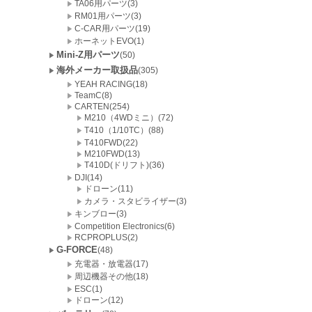
TA06用パーツ(3)
RM01用パーツ(3)
C-CAR用パーツ(19)
ホーネットEVO(1)
Mini-Z用パーツ
(50)
海外メーカー取扱品
(305)
YEAH RACING(18)
TeamC(8)
CARTEN(254)
M210（4WDミニ）(72)
T410（1/10TC）(88)
T410FWD(22)
M210FWD(13)
T410D(ドリフト)(36)
DJI(14)
ドローン(11)
カメラ・スタビライザー(3)
キンブロー(3)
Competition Electronics(6)
RCPROPLUS(2)
G-FORCE
(48)
充電器・放電器(17)
周辺機器その他(18)
ESC(1)
ドローン(12)