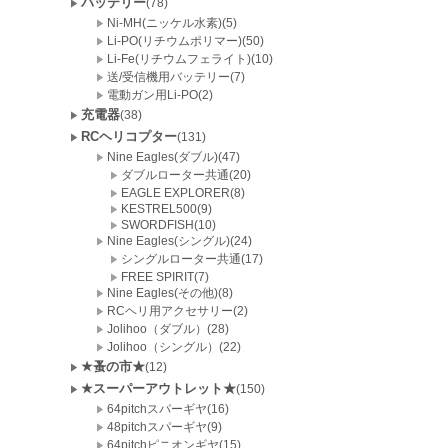
バッテリー
(78)
Ni-MH(ニッケル水素)(5)
Li-PO(リチウムポリマー)(50)
Li-Fe(リチウムフェライト)(10)
送/受信機用バッテリー(7)
電動ガン用Li-PO(2)
充電器
(38)
RCヘリコプター
(131)
Nine Eagles(ダブル)(47)
ダブルローター共通(20)
EAGLE EXPLORER(8)
KESTREL500(9)
SWORDFISH(10)
Nine Eagles(シングル)(24)
シングルローター共通(17)
FREE SPIRIT(7)
Nine Eagles(その他)(8)
RCヘリ用アクセサリー(2)
Jolihoo（ダブル）(28)
Jolihoo（シングル）(22)
★蚤の市★
(12)
★スーパーアウトレット★
(150)
64pitchスパーギヤ(16)
48pitchスパーギヤ(9)
64pitchピニオンギヤ(15)