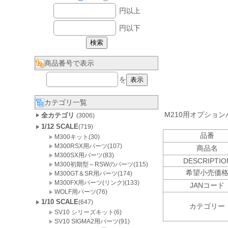
円以上
円以下
商品番号で表示
を
カテゴリ一覧
M210用オプション
全カテゴリ
(3006)
1/12 SCALE
(719)
品番
M300キット(30)
M300RSX用パーツ(107)
商品名
M300SX用パーツ(83)
DESCRIPTIO
M300初期型～RSWのパーツ(115)
希望小売価
M300GT＆SR用パーツ(174)
M300FX用パーツ(リンク)(133)
JANコード
WOLF用パーツ(76)
1/10 SCALE
(647)
カテゴリー
SV10 シリーズキット(6)
SV10 SIGMA2用パーツ(91)