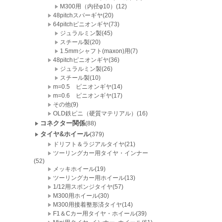
M300用（内径φ10）(12)
48pitchスパーギヤ(20)
64pitchピニオンギヤ(73)
ジュラルミン製(45)
スチール製(20)
1.5mmシャフト(maxon)用(7)
48pitchピニオンギヤ(36)
ジュラルミン製(26)
スチール製(10)
m=0.5 ピニオンギヤ(14)
m=0.6 ピニオンギヤ(17)
その他(9)
OLD鉄ピニ（硬質マテリアル）(16)
コネクター関係
(88)
タイヤ&ホイール
(379)
ドリフト＆ラジアルタイヤ(21)
ツーリングカー用タイヤ・インナー
(52)
メッキホイール(19)
ツーリングカー用ホイール(13)
1/12用スポンジタイヤ(57)
M300用ホイール(30)
M300用接着整形済タイヤ(14)
F1＆Cカー用タイヤ・ホイール(39)