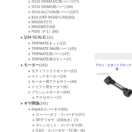
SV10 SIGMA DC用パーツ(77)
SV10 SIGMA用パーツ(84)
SV10 ALCYON用パーツ(107)
B2X (OFF-ROAD CAR)(92)
M500GT(77)
M500WGT(49)
F500（F-1）(60)
1/24 SCALE
(111)
TRIPMATEキット(12)
TRIPMATE Mid用パーツ(45)
TRIPMATE用パーツ(47)
TRIPMATE用ボディー(7)
モーター
(182)
アルミ・ピポットブロック
用
モディファイドモーター(22)
ストックモーター(14)
モーター用アクセサリー(46)
ドリフト用モーター(6)
ブラシレスモーター(94)
アクセサリー(7)
ギヤ関係
(245)
64pitchスパーギヤ(60)
スーパータフ・スパーギヤ(27)
SPデフギヤ（DD向き）(7)
マシンカット・スパーギヤ(6)
S-EX・スパーギヤ（TC用）(8)