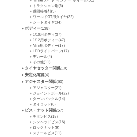
Mini用タイヤ･インナー･ホイール(61)
トラクション剤(6)
瞬間接着剤(5)
ワールドGT用タイヤ(22)
シートタイヤ(34)
ボディー
(138)
1/10用ボディ(37)
1/12用ボディー(47)
Mini用ボディー(17)
LEDライトパーツ(17)
デカール(4)
その他(11)
タイヤセッター関係
(10)
安定化電源
(4)
アジャスター関係
(63)
アジャスター(21)
ジョイントボール(22)
ターンバックル(14)
タイロッド(6)
ビス・ナット関係
(57)
チタンビス(18)
シンヘッドビス(16)
ロックナット(9)
スチールビス(11)