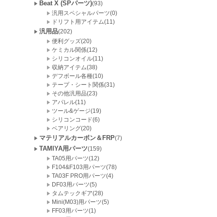
Beat X (SPパーツ)
(93)
汎用スペシャルパーツ(0)
ドリフト用アイテム(11)
汎用品
(202)
便利グッズ(20)
ケミカル関係(12)
シリコンオイル(11)
収納アイテム(38)
デフボール各種(10)
テープ・シート関係(31)
その他汎用品(23)
アパレル(11)
ツール&ゲージ(19)
シリコンコード(6)
ベアリング(20)
マテリアルカーボン＆FRP
(7)
TAMIYA用パーツ
(159)
TA05用パーツ(12)
F104&F103用パーツ(78)
TA03F PRO用パーツ(4)
DF03用パーツ(5)
タムテックギア(28)
Mini(M03)用パーツ(5)
FF03用パーツ(1)