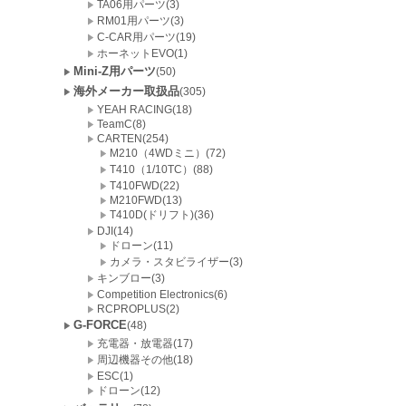
TA06用パーツ(3)
RM01用パーツ(3)
C-CAR用パーツ(19)
ホーネットEVO(1)
Mini-Z用パーツ
(50)
海外メーカー取扱品
(305)
YEAH RACING(18)
TeamC(8)
CARTEN(254)
M210（4WDミニ）(72)
T410（1/10TC）(88)
T410FWD(22)
M210FWD(13)
T410D(ドリフト)(36)
DJI(14)
ドローン(11)
カメラ・スタビライザー(3)
キンブロー(3)
Competition Electronics(6)
RCPROPLUS(2)
G-FORCE
(48)
充電器・放電器(17)
周辺機器その他(18)
ESC(1)
ドローン(12)