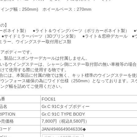
ヤウイング幅：250mm) ホイールベース：270mm
もの】
ーボネイト製） ●ライト＆ウイングパーツ（ポリカーボネイト製） ●
 ●サイドミラーパーツ（3Dプリンタ製） ●ライト＆窓枠デカール ●
ミラー、ウイングステー取付用ビス類
リアボディーです。
す。製品にスポンサーデカールは付属しません。
ているウイングステーは、シャーシ側にステー取付部の無い車種等の場合
付けて使用する際に使用する物です。
場合には、本製品に付属の物では無く、キット標準のウイングステーを使
ウンフォース確保の為にワイド仕様（250mm）となっております。ス
イング幅を詰めてご使用ください。
品番
FOC61
品名
Gr.C 91Cタイプボディー
IPTION
Gr.C 91C TYPE BODY
小売価格
7,800円（税込8,580円）
Nコード
JAN/4946649046336◆