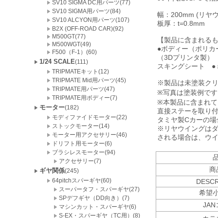
SV10 SIGMA DC用パーツ(77)
SV10 SIGMA用パーツ(84)
幅：200mm (リ
SV10 ALCYON用パーツ(107)
板厚：t=0.8mm
B2X (OFF-ROAD CAR)(92)
M500GT(77)
【製品に含まれる
M500WGT(49)
●ボディー（ポリカ
F500（F-1）(60)
（3Dプリンタ製）
1/24 SCALE
(111)
スキングシート ●
TRIPMATEキット(12)
TRIPMATE Mid用パーツ(45)
※製品は未塗装ク
TRIPMATE用パーツ(47)
※写真は塗装例で
TRIPMATE用ボディー(7)
※本製品に含まれ
モーター
(182)
直接ステーを取り
モディファイドモーター(22)
タミヤ製Cカーの
ストックモーター(14)
※リヤウイングはダ
モーター用アクセサリー(46)
される場合は、ウ
ドリフト用モーター(6)
ブラシレスモーター(94)
アクセサリー(7)
商
ギヤ関係
(245)
64pitchスパーギヤ(60)
DESCR
スーパータフ・スパーギヤ(27)
希望
SPデフギヤ（DD向き）(7)
JA
マシンカット・スパーギヤ(6)
S-EX・スパーギヤ（TC用）(8)