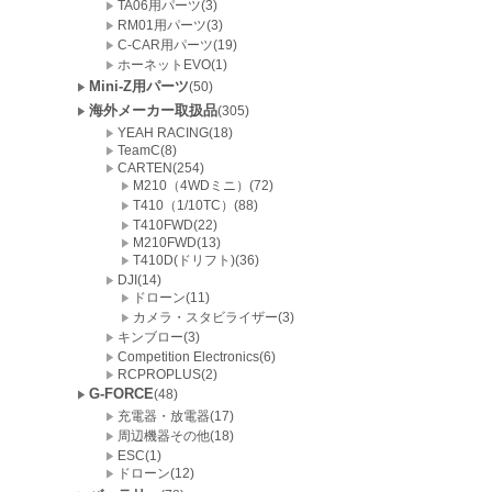
TA06用パーツ(3)
RM01用パーツ(3)
C-CAR用パーツ(19)
ホーネットEVO(1)
Mini-Z用パーツ
(50)
海外メーカー取扱品
(305)
YEAH RACING(18)
TeamC(8)
CARTEN(254)
M210（4WDミニ）(72)
T410（1/10TC）(88)
T410FWD(22)
M210FWD(13)
T410D(ドリフト)(36)
DJI(14)
ドローン(11)
カメラ・スタビライザー(3)
キンブロー(3)
Competition Electronics(6)
RCPROPLUS(2)
G-FORCE
(48)
充電器・放電器(17)
周辺機器その他(18)
ESC(1)
ドローン(12)