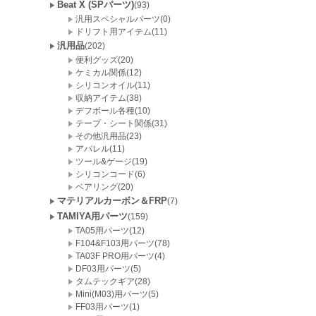
Beat X (SPパーツ)
(93)
汎用スペシャルパーツ(0)
ドリフト用アイテム(11)
汎用品
(202)
便利グッズ(20)
ケミカル関係(12)
シリコンオイル(11)
収納アイテム(38)
デフボール各種(10)
テープ・シート関係(31)
その他汎用品(23)
アパレル(11)
ツール&ゲージ(19)
シリコンコード(6)
ベアリング(20)
マテリアルカーボン＆FRP
(7)
TAMIYA用パーツ
(159)
TA05用パーツ(12)
F104&F103用パーツ(78)
TA03F PRO用パーツ(4)
DF03用パーツ(5)
タムテックギア(28)
Mini(M03)用パーツ(5)
FF03用パーツ(1)