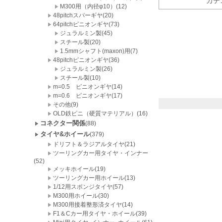
カテ
M300用（内径φ10）(12)
48pitchスパーギヤ(20)
64pitchピニオンギヤ(73)
ジュラルミン製(45)
スチール製(20)
1.5mmシャフト(maxon)用(7)
48pitchピニオンギヤ(36)
ジュラルミン製(26)
スチール製(10)
m=0.5 ピニオンギヤ(14)
m=0.6 ピニオンギヤ(17)
その他(9)
OLD鉄ピニ（硬質マテリアル）(16)
コネクター関係
(88)
タイヤ&ホイール
(379)
ドリフト＆ラジアルタイヤ(21)
ツーリングカー用タイヤ・インナー
(52)
メッキホイール(19)
ツーリングカー用ホイール(13)
1/12用スポンジタイヤ(57)
M300用ホイール(30)
M300用接着整形済タイヤ(14)
F1＆Cカー用タイヤ・ホイール(39)