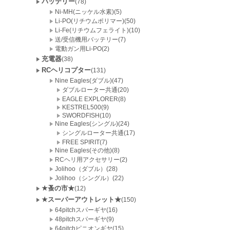
バッテリー
(78)
Ni-MH(ニッケル水素)(5)
Li-PO(リチウムポリマー)(50)
Li-Fe(リチウムフェライト)(10)
送/受信機用バッテリー(7)
電動ガン用Li-PO(2)
充電器
(38)
RCヘリコプター
(131)
Nine Eagles(ダブル)(47)
ダブルローター共通(20)
EAGLE EXPLORER(8)
KESTREL500(9)
SWORDFISH(10)
Nine Eagles(シングル)(24)
シングルローター共通(17)
FREE SPIRIT(7)
Nine Eagles(その他)(8)
RCヘリ用アクセサリー(2)
Jolihoo（ダブル）(28)
Jolihoo（シングル）(22)
★蚤の市★
(12)
★スーパーアウトレット★
(150)
64pitchスパーギヤ(16)
48pitchスパーギヤ(9)
64pitchピニオンギヤ(15)