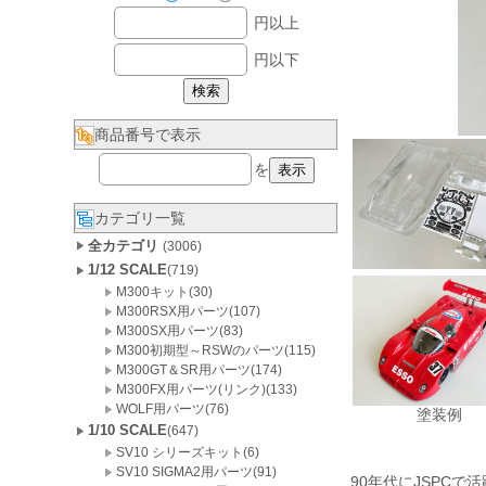
円以上
円以下
商品番号で表示
を
カテゴリ一覧
全カテゴリ
(3006)
1/12 SCALE
(719)
M300キット(30)
M300RSX用パーツ(107)
M300SX用パーツ(83)
M300初期型～RSWのパーツ(115)
M300GT＆SR用パーツ(174)
M300FX用パーツ(リンク)(133)
WOLF用パーツ(76)
塗装例
1/10 SCALE
(647)
SV10 シリーズキット(6)
SV10 SIGMA2用パーツ(91)
90年代にJSPC