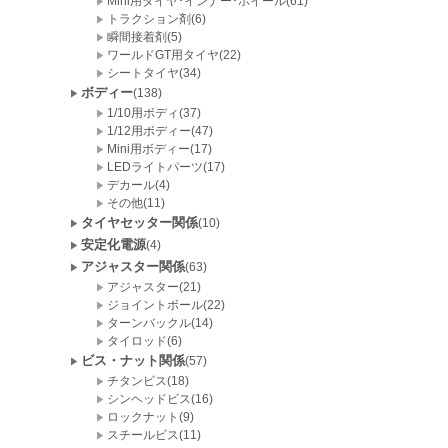
Mini用タイヤ･インナー･ホイール(61)
トラクション剤(6)
瞬間接着剤(5)
ワールドGT用タイヤ(22)
シートタイヤ(34)
ボディー
(138)
1/10用ボディ(37)
1/12用ボディー(47)
Mini用ボディー(17)
LEDライトパーツ(17)
デカール(4)
その他(11)
タイヤセッター関係
(10)
安定化電源
(4)
アジャスター関係
(63)
アジャスター(21)
ジョイントボール(22)
ターンバックル(14)
タイロッド(6)
ビス・ナット関係
(57)
チタンビス(18)
シンヘッドビス(16)
ロックナット(9)
スチールビス(11)