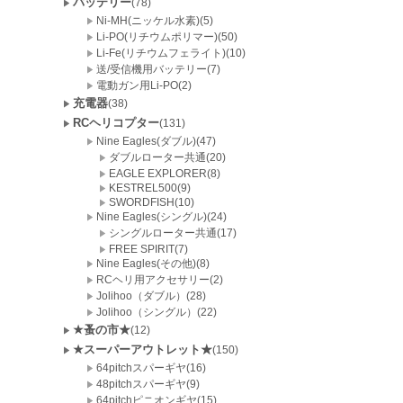
バッテリー
(78)
Ni-MH(ニッケル水素)(5)
Li-PO(リチウムポリマー)(50)
Li-Fe(リチウムフェライト)(10)
送/受信機用バッテリー(7)
電動ガン用Li-PO(2)
充電器
(38)
RCヘリコプター
(131)
Nine Eagles(ダブル)(47)
ダブルローター共通(20)
EAGLE EXPLORER(8)
KESTREL500(9)
SWORDFISH(10)
Nine Eagles(シングル)(24)
シングルローター共通(17)
FREE SPIRIT(7)
Nine Eagles(その他)(8)
RCヘリ用アクセサリー(2)
Jolihoo（ダブル）(28)
Jolihoo（シングル）(22)
★蚤の市★
(12)
★スーパーアウトレット★
(150)
64pitchスパーギヤ(16)
48pitchスパーギヤ(9)
64pitchピニオンギヤ(15)