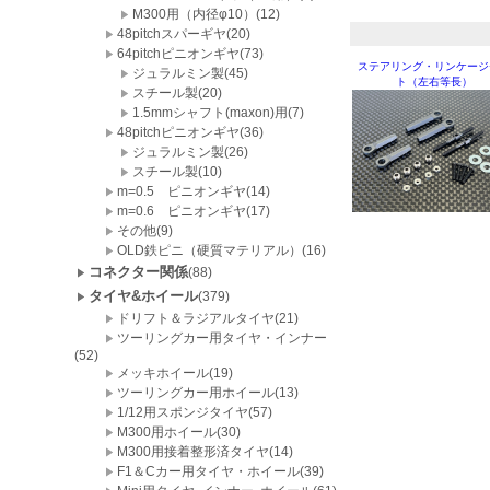
M300用（内径φ10）(12)
48pitchスパーギヤ(20)
64pitchピニオンギヤ(73)
ステアリング・リンケージ
ジュラルミン製(45)
ト（左右等長）
スチール製(20)
1.5mmシャフト(maxon)用(7)
48pitchピニオンギヤ(36)
ジュラルミン製(26)
スチール製(10)
m=0.5 ピニオンギヤ(14)
m=0.6 ピニオンギヤ(17)
その他(9)
OLD鉄ピニ（硬質マテリアル）(16)
コネクター関係
(88)
タイヤ&ホイール
(379)
ドリフト＆ラジアルタイヤ(21)
ツーリングカー用タイヤ・インナー
(52)
メッキホイール(19)
ツーリングカー用ホイール(13)
1/12用スポンジタイヤ(57)
M300用ホイール(30)
M300用接着整形済タイヤ(14)
F1＆Cカー用タイヤ・ホイール(39)