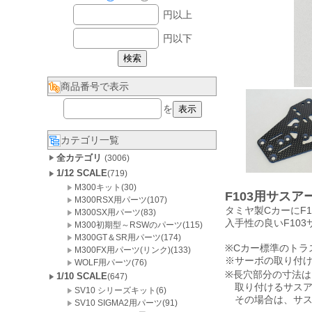
円以上
円以下
商品番号で表示
を
カテゴリ一覧
全カテゴリ
(3006)
1/12 SCALE
(719)
M300キット(30)
F103用サス
M300RSX用パーツ(107)
タミヤ製CカーにF
M300SX用パーツ(83)
入手性の良いF10
M300初期型～RSWのパーツ(115)
M300GT＆SR用パーツ(174)
※Cカー標準のトラ
M300FX用パーツ(リンク)(133)
※サーボの取り付
WOLF用パーツ(76)
※長穴部分の寸法
1/10 SCALE
(647)
取り付けるサスア
SV10 シリーズキット(6)
その場合は、サス
SV10 SIGMA2用パーツ(91)