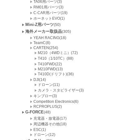
TA06用パーツ(3)
RM01用パーツ(3)
C-CAR用パーツ(19)
ホーネットEVO(1)
Mini-Z用パーツ
(50)
海外メーカー取扱品
(305)
YEAH RACING(18)
TeamC(8)
CARTEN(254)
M210（4WDミニ）(72)
T410（1/10TC）(88)
T410FWD(22)
M210FWD(13)
T410D(ドリフト)(36)
DJI(14)
ドローン(11)
カメラ・スタビライザー(3)
キンブロー(3)
Competition Electronics(6)
RCPROPLUS(2)
G-FORCE
(48)
充電器・放電器(17)
周辺機器その他(18)
ESC(1)
ドローン(12)