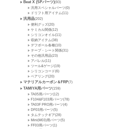
Beat X (SPパーツ)
(93)
汎用スペシャルパーツ(0)
ドリフト用アイテム(11)
汎用品
(202)
便利グッズ(20)
ケミカル関係(12)
シリコンオイル(11)
収納アイテム(38)
デフボール各種(10)
テープ・シート関係(31)
その他汎用品(23)
アパレル(11)
ツール&ゲージ(19)
シリコンコード(6)
ベアリング(20)
マテリアルカーボン＆FRP
(7)
TAMIYA用パーツ
(159)
TA05用パーツ(12)
F104&F103用パーツ(78)
TA03F PRO用パーツ(4)
DF03用パーツ(5)
タムテックギア(28)
Mini(M03)用パーツ(5)
FF03用パーツ(1)