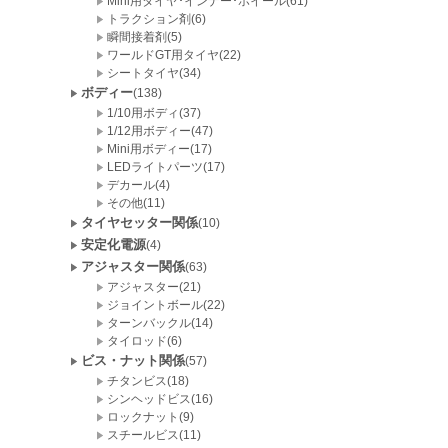
Mini用タイヤ･インナー･ホイール(61)
トラクション剤(6)
瞬間接着剤(5)
ワールドGT用タイヤ(22)
シートタイヤ(34)
ボディー
(138)
1/10用ボディ(37)
1/12用ボディー(47)
Mini用ボディー(17)
LEDライトパーツ(17)
デカール(4)
その他(11)
タイヤセッター関係
(10)
安定化電源
(4)
アジャスター関係
(63)
アジャスター(21)
ジョイントボール(22)
ターンバックル(14)
タイロッド(6)
ビス・ナット関係
(57)
チタンビス(18)
シンヘッドビス(16)
ロックナット(9)
スチールビス(11)