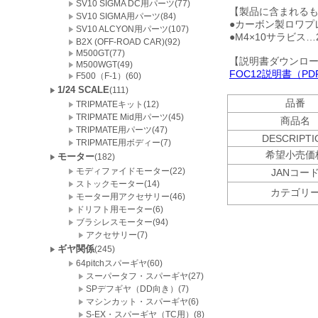
SV10 SIGMA DC用パーツ(77)
【製品に含まれる
SV10 SIGMA用パーツ(84)
●カーボン製ロワプ
SV10 ALCYON用パーツ(107)
●M4×10サラビス…
B2X (OFF-ROAD CAR)(92)
M500GT(77)
【説明書ダウンロ
M500WGT(49)
FOC12説明書（PDF
F500（F-1）(60)
1/24 SCALE
(111)
品番
TRIPMATEキット(12)
TRIPMATE Mid用パーツ(45)
商品名
TRIPMATE用パーツ(47)
DESCRIPTI
TRIPMATE用ボディー(7)
希望小売価
モーター
(182)
モディファイドモーター(22)
JANコー
ストックモーター(14)
カテゴリ
モーター用アクセサリー(46)
ドリフト用モーター(6)
ブラシレスモーター(94)
アクセサリー(7)
ギヤ関係
(245)
64pitchスパーギヤ(60)
スーパータフ・スパーギヤ(27)
SPデフギヤ（DD向き）(7)
マシンカット・スパーギヤ(6)
S-EX・スパーギヤ（TC用）(8)