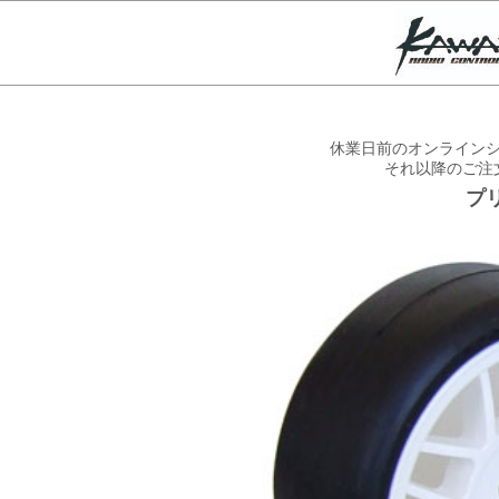
休業日前のオンラインシ
それ以降のご注
プ