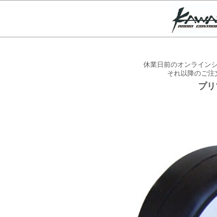
休業日前のオンラインシ
それ以降のご注
プリ