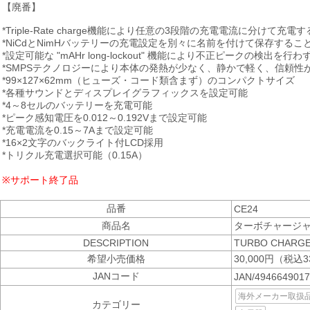
【廃番】
*Triple-Rate charge機能により任意の3段階の充電電流に分けて充
*NiCdとNimHバッテリーの充電設定を別々に名前を付けて保存する
*設定可能な "mAHr long-lockout" 機能により不正ピークの検
*SMPSテクノロジーにより本体の発熱が少なく、静かで軽く、信頼性
*99×127×62mm（ヒューズ・コード類含まず）のコンパクトサイズ
*各種サウンドとディスプレイグラフィックスを設定可能
*4～8セルのバッテリーを充電可能
*ピーク感知電圧を0.012～0.192Vまで設定可能
*充電電流を0.15～7Aまで設定可能
*16×2文字のバックライト付LCD採用
*トリクル充電選択可能（0.15A）
※サポート終了品
品番
CE24
商品名
ターボチャージャ
DESCRIPTION
TURBO CHARGER
希望小売価格
30,000円（税込3
JANコード
JAN/494664901
海外メーカー取扱品>Comp
カテゴリー