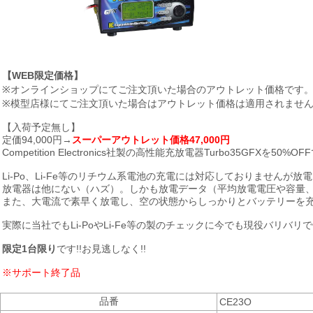
【WEB限定価格】
※オンラインショップにてご注文頂いた場合のアウトレット価格です
※模型店様にてご注文頂いた場合はアウトレット価格は適用されませ
【入荷予定無し】
定価94,000円→
スーパーアウトレット価格47,000円
Competition Electronics社製の高性能充放電器Turbo35GFXを50%OF
Li-Po、Li-Fe等のリチウム系電池の充電には対応しておりませんが放
放電器は他にない（ハズ）。しかも放電データ（平均放電電圧や容量
また、大電流で素早く放電し、空の状態からしっかりとバッテリーを
実際に当社でもLi-PoやLi-Fe等の製のチェックに今でも現役バリバ
限定1台限り
です!!お見逃しなく!!
※サポート終了品
品番
CE23O