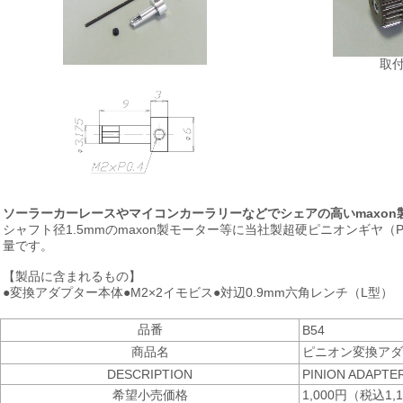
取
ソーラーカーレースやマイコンカーラリーなどでシェアの高いmaxon製
シャフト径1.5mmのmaxon製モーター等に当社製超硬ピニオンギヤ
量です。
【製品に含まれるもの】
●変換アダプター本体●M2×2イモビス●対辺0.9mm六角レンチ（L型）
品番
B54
商品名
ピニオン変換アダプ
DESCRIPTION
PINION ADAPTE
希望小売価格
1,000円（税込1,