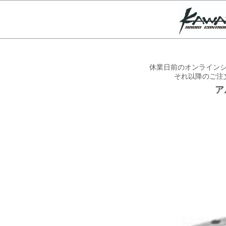
休業日前のオンラインシ
それ以降のご注
ア