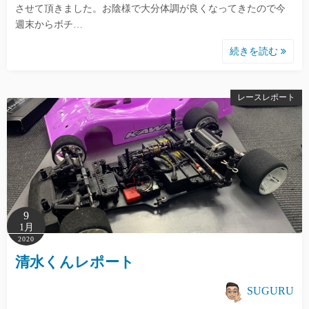
させて頂きました。お陰様で大分体調が良くなってきたので今
週末からボチ…
続きを読む
レースレポート
9
1月
2020
清水くんレポート
SUGURU