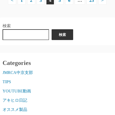
投
<
1
2
3
4
5
6
…
23
>
稿
の
検索
ペ
検索
ー
ジ
送
Categories
り
JMRCA中京支部
TIPS
YOUTUBE動画
アキヒロ日記
オススメ製品