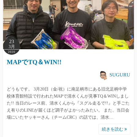
23
3月
2020
MAPでTQ＆WIN!!
SUGURU
どうもです。 3月20日（金/祝）に南足柄市にある旧北足柄中学
校体育館特設で行われたMAPで清水くんが見事TQ＆WINしまし
た!! 当日のレース前、清水くんから『スグル走るで!!』と手ごた
え有りのLINEが届くほど調子がよかったみたい。 また、当日会
場にいたヤッキーさん（チームCRC）の話では、清水…
続きを読む