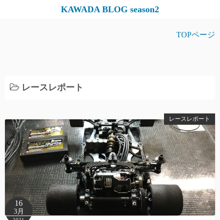
コ
KAWADA BLOG season2
ン
テ
TOPページ
ン
ツ
へ
ス
レースレポート
キ
ッ
レースレポート
プ
16
3月
2021