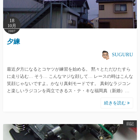
18
10月
2007
夕練
SUGURU
最近夕方になるとコヤツが練習を始める。 黙々とただひたすら
に走り込む… そう… こんなマジな顔して… レースの時はこんな
笑顔じゃないですよ。かなり真剣モードです。 真剣なラジコン
と楽しいラジコンを両立できるス・テ・キな福岡真（新婚）…
続きを読む
日記