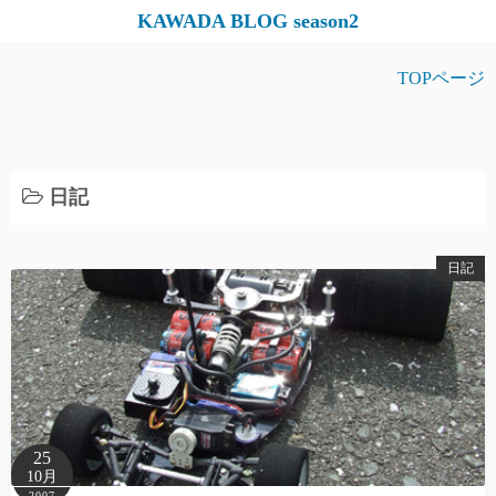
コ
KAWADA BLOG season2
ン
テ
TOPページ
ン
ツ
へ
ス
日記
キ
ッ
日記
プ
25
10月
2007