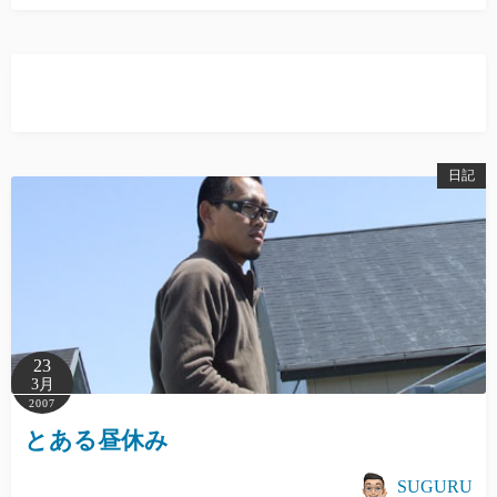
日記
23
3月
2007
とある昼休み
SUGURU