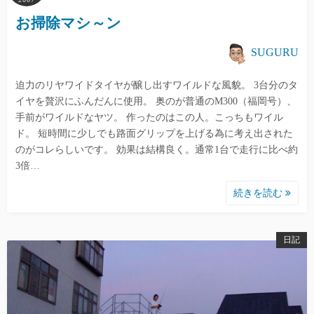
お掃除マシ～ン
SUGURU
迫力のリヤワイドタイヤが醸し出すワイルドな風貌。 3台分のタ
イヤを贅沢にふんだんに使用。 奥のが普通のM300（福岡号）、
手前がワイルドなヤツ。 作ったのはこの人。こっちもワイル
ド。 短時間に少しでも路面グリップを上げる為に考え出された
のがコレらしいです。 効果は結構良く。通常1台で走行に比べ約
3倍…
続きを読む
日記