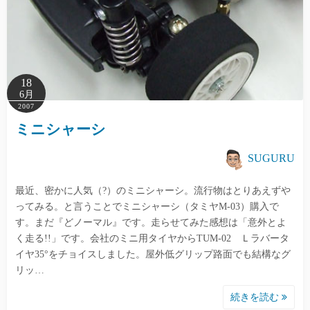
18
6月
2007
ミニシャーシ
SUGURU
最近、密かに人気（?）のミニシャーシ。流行物はとりあえずや
ってみる。と言うことでミニシャーシ（タミヤM-03）購入で
す。まだ『どノーマル』です。走らせてみた感想は「意外とよ
く走る!!」です。会社のミニ用タイヤからTUM-02 Ｌラバータ
イヤ35°をチョイスしました。屋外低グリップ路面でも結構なグ
リッ…
続きを読む