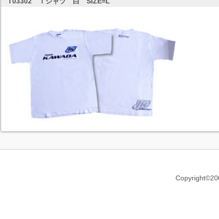
T03302
Ｔシャツ 白 SIZE=L
Copyright©20