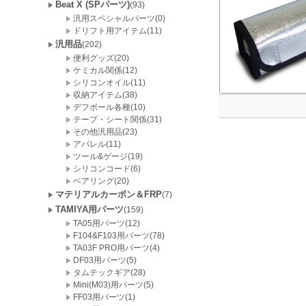
Beat X (SPパーツ)
(93)
汎用スペシャルパーツ(0)
ドリフト用アイテム(11)
汎用品
(202)
便利グッズ(20)
ケミカル関係(12)
シリコンオイル(11)
収納アイテム(38)
デフボール各種(10)
テープ・シート関係(31)
その他汎用品(23)
アパレル(11)
ツール&ゲージ(19)
シリコンコード(6)
ベアリング(20)
マテリアルカーボン＆FRP
(7)
TAMIYA用パーツ
(159)
TA05用パーツ(12)
F104&F103用パーツ(78)
TA03F PRO用パーツ(4)
DF03用パーツ(5)
タムテックギア(28)
Mini(M03)用パーツ(5)
FF03用パーツ(1)