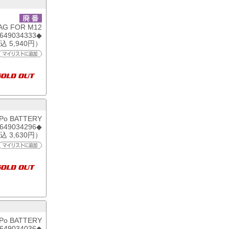
AG FOR M12
6649034333◆
込 5,940円）
-Po BATTERY
6649034296◆
込 3,630円）
-Po BATTERY
6649034036◆