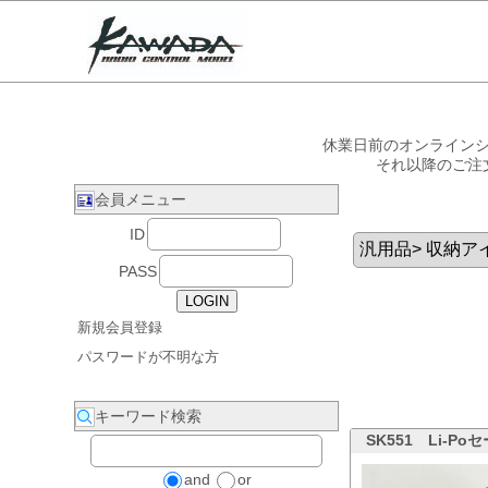
休業日前のオンラインシ
それ以降のご注
会員メニュー
ID
PASS
新規会員登録
パスワードが不明な方
キーワード検索
SK551
Li-P
and
or