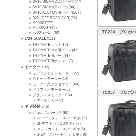
SV10 SIGMA DC用パーツ(77)
SV10 SIGMA用パーツ(84)
SV10 ALCYON用パーツ(107)
B2X (OFF-ROAD CAR)(92)
M500GT(77)
M500WGT(49)
TC224
プロポバ
F500（F-1）(60)
1/24 SCALE
(111)
TRIPMATEキット(12)
TRIPMATE Mid用パーツ(45)
TRIPMATE用パーツ(47)
TRIPMATE用ボディー(7)
モーター
(182)
モディファイドモーター(22)
ストックモーター(14)
モーター用アクセサリー(46)
ドリフト用モーター(6)
TC257
プロポバ
ブラシレスモーター(94)
アクセサリー(7)
ギヤ関係
(245)
64pitchスパーギヤ(60)
スーパータフ・スパーギヤ(27)
SPデフギヤ（DD向き）(7)
マシンカット・スパーギヤ(6)
S-EX・スパーギヤ（TC用）(8)