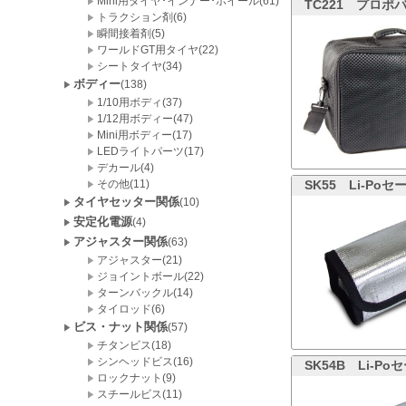
Mini用タイヤ･インナー･ホイール(61)
TC221
プロポバ
トラクション剤(6)
瞬間接着剤(5)
ワールドGT用タイヤ(22)
シートタイヤ(34)
ボディー
(138)
1/10用ボディ(37)
1/12用ボディー(47)
Mini用ボディー(17)
LEDライトパーツ(17)
デカール(4)
その他(11)
SK55
Li-Po
タイヤセッター関係
(10)
安定化電源
(4)
アジャスター関係
(63)
アジャスター(21)
ジョイントボール(22)
ターンバックル(14)
タイロッド(6)
ビス・ナット関係
(57)
チタンビス(18)
シンヘッドビス(16)
SK54B
Li-P
ロックナット(9)
スチールビス(11)