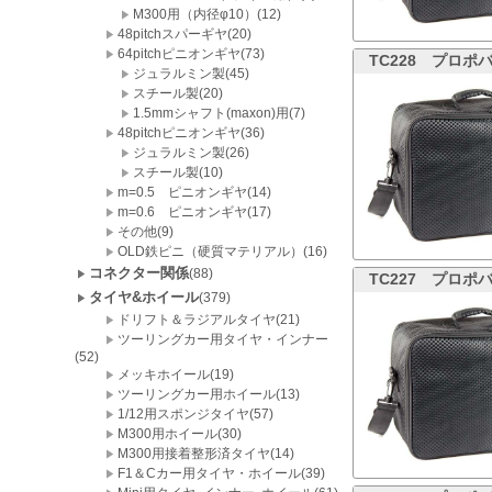
M300用（内径φ10）(12)
48pitchスパーギヤ(20)
64pitchピニオンギヤ(73)
TC228
プロポバ
ジュラルミン製(45)
スチール製(20)
1.5mmシャフト(maxon)用(7)
48pitchピニオンギヤ(36)
ジュラルミン製(26)
スチール製(10)
m=0.5 ピニオンギヤ(14)
m=0.6 ピニオンギヤ(17)
その他(9)
OLD鉄ピニ（硬質マテリアル）(16)
コネクター関係
(88)
TC227
プロポバ
タイヤ&ホイール
(379)
ドリフト＆ラジアルタイヤ(21)
ツーリングカー用タイヤ・インナー
(52)
メッキホイール(19)
ツーリングカー用ホイール(13)
1/12用スポンジタイヤ(57)
M300用ホイール(30)
M300用接着整形済タイヤ(14)
F1＆Cカー用タイヤ・ホイール(39)