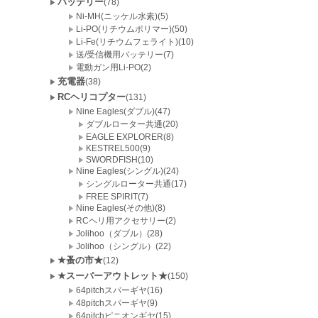
バッテリー
(78)
Ni-MH(ニッケル水素)(5)
Li-PO(リチウムポリマー)(50)
Li-Fe(リチウムフェライト)(10)
送/受信機用バッテリー(7)
電動ガン用Li-PO(2)
充電器
(38)
RCヘリコプター
(131)
Nine Eagles(ダブル)(47)
ダブルローター共通(20)
EAGLE EXPLORER(8)
KESTREL500(9)
SWORDFISH(10)
Nine Eagles(シングル)(24)
シングルローター共通(17)
FREE SPIRIT(7)
Nine Eagles(その他)(8)
RCヘリ用アクセサリー(2)
Jolihoo（ダブル）(28)
Jolihoo（シングル）(22)
★蚤の市★
(12)
★スーパーアウトレット★
(150)
64pitchスパーギヤ(16)
48pitchスパーギヤ(9)
64pitchピニオンギヤ(15)