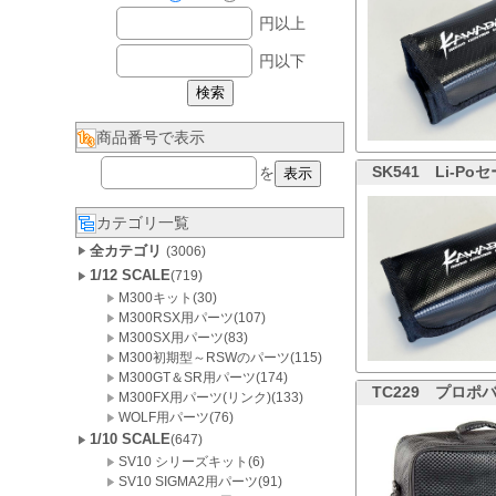
円以上
円以下
商品番号で表示
SK541
Li-P
を
カテゴリ一覧
全カテゴリ
(3006)
1/12 SCALE
(719)
M300キット(30)
M300RSX用パーツ(107)
M300SX用パーツ(83)
M300初期型～RSWのパーツ(115)
M300GT＆SR用パーツ(174)
TC229
プロポバ
M300FX用パーツ(リンク)(133)
WOLF用パーツ(76)
1/10 SCALE
(647)
SV10 シリーズキット(6)
SV10 SIGMA2用パーツ(91)