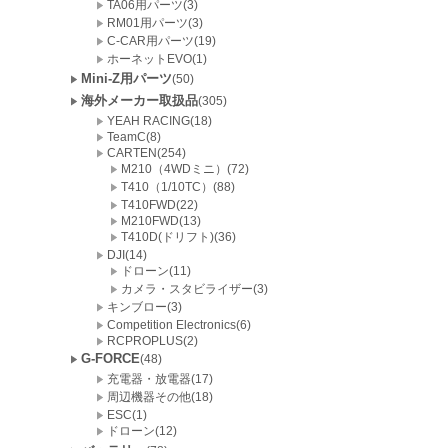
TA06用パーツ(3)
RM01用パーツ(3)
C-CAR用パーツ(19)
ホーネットEVO(1)
Mini-Z用パーツ
(50)
海外メーカー取扱品
(305)
YEAH RACING(18)
TeamC(8)
CARTEN(254)
M210（4WDミニ）(72)
T410（1/10TC）(88)
T410FWD(22)
M210FWD(13)
T410D(ドリフト)(36)
DJI(14)
ドローン(11)
カメラ・スタビライザー(3)
キンブロー(3)
Competition Electronics(6)
RCPROPLUS(2)
G-FORCE
(48)
充電器・放電器(17)
周辺機器その他(18)
ESC(1)
ドローン(12)